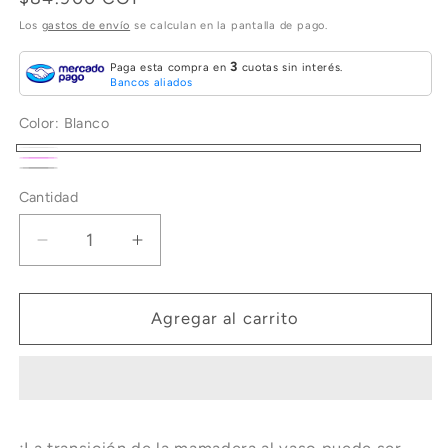
habitual
Los
gastos de envío
se calculan en la pantalla de pago.
3
Paga esta compra en
cuotas sin interés.
Bancos aliados
Color:
Blanco
Blanco
Rosa
Gris
Cantidad
Cantidad
Reducir
Aumentar
cantidad
cantidad
para
para
Vaso
Vaso
Agregar al carrito
con
con
Pitillo
Pitillo
Twistshake
Twistshake
Straw
Straw
Cup
Cup
¡La transición de la mamadera al vaso puede ser