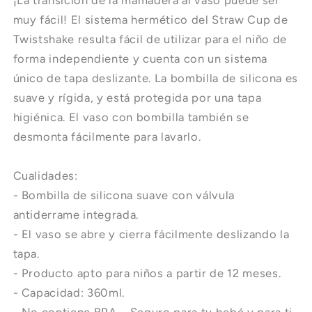
12oz
12oz
muy fácil! El sistema hermético del Straw Cup de
Twistshake resulta fácil de utilizar para el niño de
forma independiente y cuenta con un sistema
único de tapa deslizante. La bombilla de silicona es
suave y rígida, y está protegida por una tapa
higiénica. El vaso con bombilla también se
desmonta fácilmente para lavarlo.
Cualidades:
- Bombilla de silicona suave con válvula
antiderrame integrada.
- El vaso se abre y cierra fácilmente deslizando la
tapa.
- Producto apto para niños a partir de 12 meses.
- Capacidad: 360ml.
- No contiene BPA – Seguro para tu bebé y para ti.