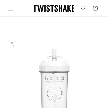
Ir
directamente
Carrito
al contenido
Ir
directamente
a la
información
del producto